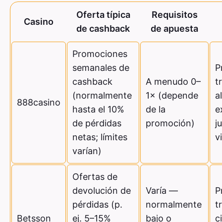
Oferta típica
Requisitos
Casino
de cashback
de apuesta
Promociones
semanales de
P
cashback
A menudo 0–
t
(normalmente
1× (depende
a
888casino
hasta el 10%
de la
e
de pérdidas
promoción)
j
netas; límites
v
varían)
Ofertas de
devolución de
Varía —
P
pérdidas (p.
normalmente
t
Betsson
ej. 5–15%
bajo o
c