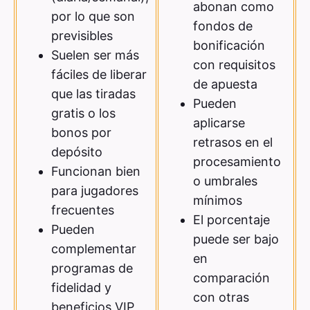
abonan como
por lo que son
fondos de
previsibles
bonificación
Suelen ser más
con requisitos
fáciles de liberar
de apuesta
que las tiradas
Pueden
gratis o los
aplicarse
bonos por
retrasos en el
depósito
procesamiento
Funcionan bien
o umbrales
para jugadores
mínimos
frecuentes
El porcentaje
Pueden
puede ser bajo
complementar
en
programas de
comparación
fidelidad y
con otras
beneficios VIP