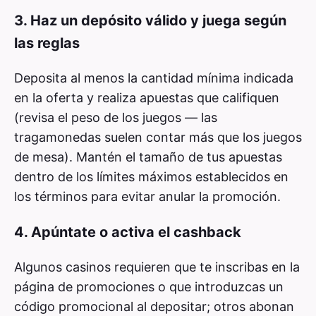
3. Haz un depósito válido y juega según
las reglas
Deposita al menos la cantidad mínima indicada
en la oferta y realiza apuestas que califiquen
(revisa el peso de los juegos — las
tragamonedas suelen contar más que los juegos
de mesa). Mantén el tamaño de tus apuestas
dentro de los límites máximos establecidos en
los términos para evitar anular la promoción.
4. Apúntate o activa el cashback
Algunos casinos requieren que te inscribas en la
página de promociones o que introduzcas un
código promocional al depositar; otros abonan