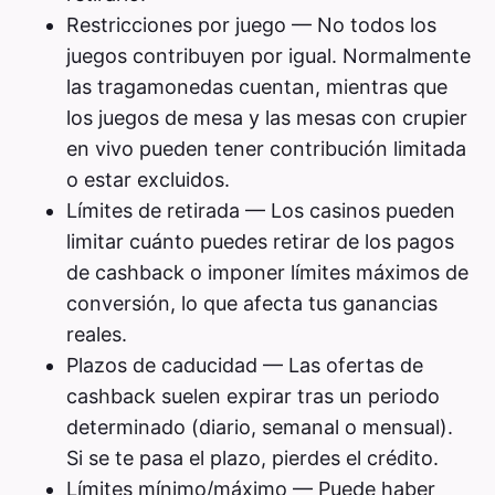
Restricciones por juego — No todos los
juegos contribuyen por igual. Normalmente
las tragamonedas cuentan, mientras que
los juegos de mesa y las mesas con crupier
en vivo pueden tener contribución limitada
o estar excluidos.
Límites de retirada — Los casinos pueden
limitar cuánto puedes retirar de los pagos
de cashback o imponer límites máximos de
conversión, lo que afecta tus ganancias
reales.
Plazos de caducidad — Las ofertas de
cashback suelen expirar tras un periodo
determinado (diario, semanal o mensual).
Si se te pasa el plazo, pierdes el crédito.
Límites mínimo/máximo — Puede haber