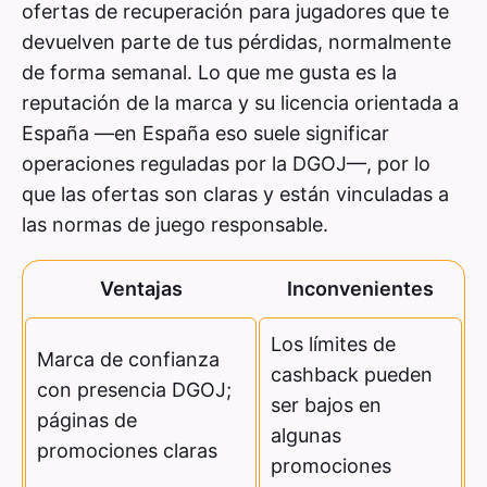
ofertas de recuperación para jugadores que te
devuelven parte de tus pérdidas, normalmente
de forma semanal. Lo que me gusta es la
reputación de la marca y su licencia orientada a
España —en España eso suele significar
operaciones reguladas por la DGOJ—, por lo
que las ofertas son claras y están vinculadas a
las normas de juego responsable.
Ventajas
Inconvenientes
Los límites de
Marca de confianza
cashback pueden
con presencia DGOJ;
ser bajos en
páginas de
algunas
promociones claras
promociones