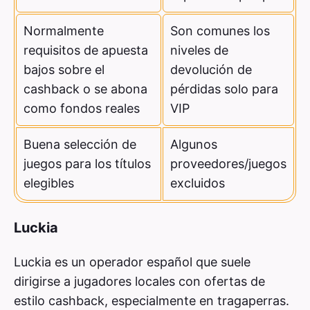
Normalmente
Son comunes los
requisitos de apuesta
niveles de
bajos sobre el
devolución de
cashback o se abona
pérdidas solo para
como fondos reales
VIP
Buena selección de
Algunos
juegos para los títulos
proveedores/juegos
elegibles
excluidos
Luckia
Luckia es un operador español que suele
dirigirse a jugadores locales con ofertas de
estilo cashback, especialmente en tragaperras.