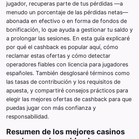
jugador, recuperas parte de tus pérdidas —a
menudo un porcentaje de las pérdidas netas—
abonada en efectivo o en forma de fondos de
bonificación, lo que ayuda a gestionar tu saldo y
a prolongar las sesiones. En esta guía explicaré
por qué el cashback es popular aquí, cómo
reclamar estas ofertas y cómo detectar
operadores fiables con licencia para jugadores
españoles. También desglosaré términos como
las tasas de contribución y los requisitos de
apuesta, y compartiré consejos prácticos para
elegir las mejores ofertas de cashback para que
puedas jugar con más confianza y
responsabilidad.
Resumen de los mejores casinos