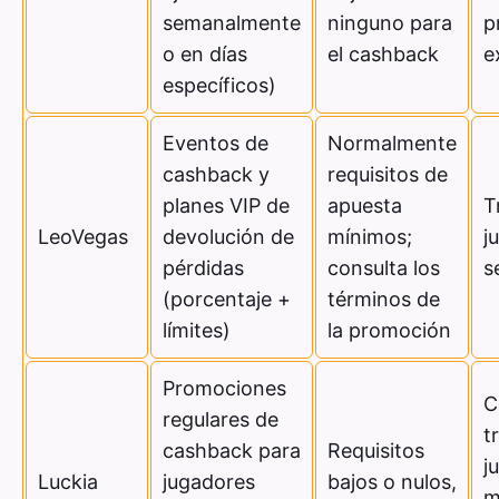
semanalmente
ninguno para
p
o en días
el cashback
e
específicos)
Eventos de
Normalmente
cashback y
requisitos de
planes VIP de
apuesta
T
LeoVegas
devolución de
mínimos;
j
pérdidas
consulta los
s
(porcentaje +
términos de
límites)
la promoción
Promociones
C
regulares de
t
cashback para
Requisitos
j
Luckia
jugadores
bajos o nulos,
m