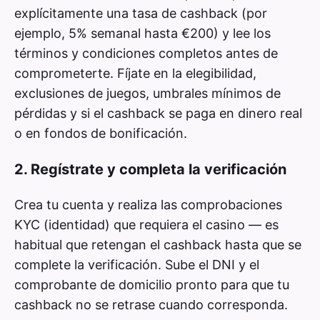
explícitamente una tasa de cashback (por
ejemplo, 5% semanal hasta €200) y lee los
términos y condiciones completos antes de
comprometerte. Fíjate en la elegibilidad,
exclusiones de juegos, umbrales mínimos de
pérdidas y si el cashback se paga en dinero real
o en fondos de bonificación.
2. Regístrate y completa la verificación
Crea tu cuenta y realiza las comprobaciones
KYC (identidad) que requiera el casino — es
habitual que retengan el cashback hasta que se
complete la verificación. Sube el DNI y el
comprobante de domicilio pronto para que tu
cashback no se retrase cuando corresponda.