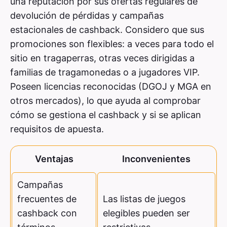
una reputación por sus ofertas regulares de
devolución de pérdidas y campañas
estacionales de cashback. Considero que sus
promociones son flexibles: a veces para todo el
sitio en tragaperras, otras veces dirigidas a
familias de tragamonedas o a jugadores VIP.
Poseen licencias reconocidas (DGOJ y MGA en
otros mercados), lo que ayuda al comprobar
cómo se gestiona el cashback y si se aplican
requisitos de apuesta.
Ventajas
Inconvenientes
Campañas
frecuentes de
Las listas de juegos
cashback con
elegibles pueden ser