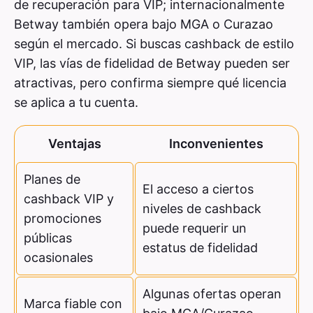
de recuperación para VIP; internacionalmente
Betway también opera bajo MGA o Curazao
según el mercado. Si buscas cashback de estilo
VIP, las vías de fidelidad de Betway pueden ser
atractivas, pero confirma siempre qué licencia
se aplica a tu cuenta.
Ventajas
Inconvenientes
Planes de
El acceso a ciertos
cashback VIP y
niveles de cashback
promociones
puede requerir un
públicas
estatus de fidelidad
ocasionales
Algunas ofertas operan
Marca fiable con