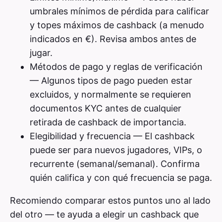
umbrales mínimos de pérdida para calificar
y topes máximos de cashback (a menudo
indicados en €). Revisa ambos antes de
jugar.
Métodos de pago y reglas de verificación
— Algunos tipos de pago pueden estar
excluidos, y normalmente se requieren
documentos KYC antes de cualquier
retirada de cashback de importancia.
Elegibilidad y frecuencia — El cashback
puede ser para nuevos jugadores, VIPs, o
recurrente (semanal/semanal). Confirma
quién califica y con qué frecuencia se paga.
Recomiendo comparar estos puntos uno al lado
del otro — te ayuda a elegir un cashback que