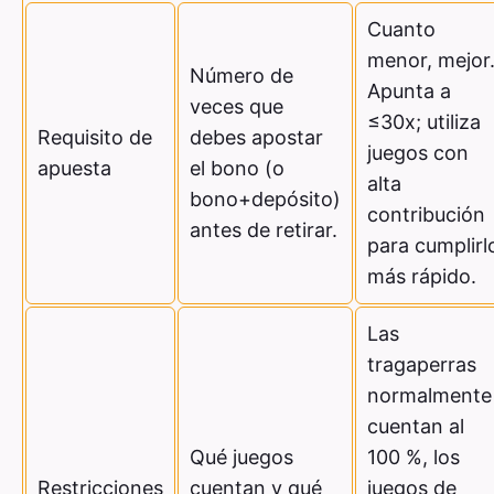
Cuanto
menor, mejor
Número de
Apunta a
veces que
≤30x; utiliza
Requisito de
debes apostar
juegos con
apuesta
el bono (o
alta
bono+depósito)
contribución
antes de retirar.
para cumplirl
más rápido.
Las
tragaperras
normalmente
cuentan al
Qué juegos
100 %, los
Restricciones
cuentan y qué
juegos de