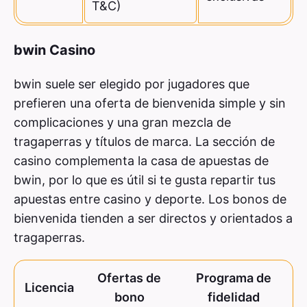
T&C)
bwin Casino
bwin suele ser elegido por jugadores que
prefieren una oferta de bienvenida simple y sin
complicaciones y una gran mezcla de
tragaperras y títulos de marca. La sección de
casino complementa la casa de apuestas de
bwin, por lo que es útil si te gusta repartir tus
apuestas entre casino y deporte. Los bonos de
bienvenida tienden a ser directos y orientados a
tragaperras.
Ofertas de
Programa de
Licencia
bono
fidelidad