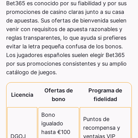
Bet365 es conocido por su fiabilidad y por sus
promociones de casino claras junto a su casa
de apuestas. Sus ofertas de bienvenida suelen
venir con requisitos de apuesta razonables y
reglas transparentes, lo que ayuda si prefieres
evitar la letra pequeña confusa de los bonos.
Los jugadores españoles suelen elegir Bet365
por sus promociones consistentes y su amplio
catálogo de juegos.
Ofertas de
Programa de
Licencia
bono
fidelidad
Bono
Puntos de
igualado
recompensa y
hasta €100
DGOJ
ventajas VIP