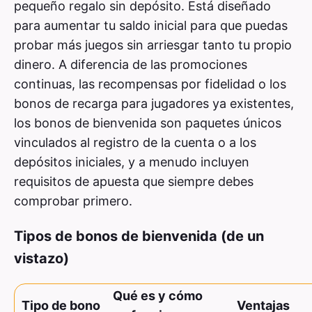
pequeño regalo sin depósito. Está diseñado
para aumentar tu saldo inicial para que puedas
probar más juegos sin arriesgar tanto tu propio
dinero. A diferencia de las promociones
continuas, las recompensas por fidelidad o los
bonos de recarga para jugadores ya existentes,
los bonos de bienvenida son paquetes únicos
vinculados al registro de la cuenta o a los
depósitos iniciales, y a menudo incluyen
requisitos de apuesta que siempre debes
comprobar primero.
Tipos de bonos de bienvenida (de un
vistazo)
Qué es y cómo
Tipo de bono
Ventajas