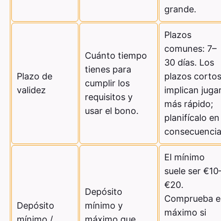
grande.
Plazos
comunes: 7–
Cuánto tiempo
30 días. Los
tienes para
Plazo de
plazos corto
cumplir los
validez
implican juga
requisitos y
más rápido;
usar el bono.
planifícalo en
consecuencia
El mínimo
suele ser €10
€20.
Depósito
Comprueba e
Depósito
mínimo y
máximo si
mínimo /
máximo que