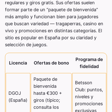
regulares y giros gratis. Sus ofertas suelen
formar parte de un “paquete de bienvenida”
más amplio y funcionan bien para jugadores
que buscan variedad — tragaperras, casino en
vivo y promociones en distintas categorías. El
sitio es popular en España por su claridad y
selección de juegos.
Programa de
Licencia
Ofertas de bono
fidelidad
Paquete de
Betsson
bienvenida
Club: puntos,
DGOJ
hasta €300 +
niveles y
(España)
giros (típico;
promociones
consulta los
exclusivas