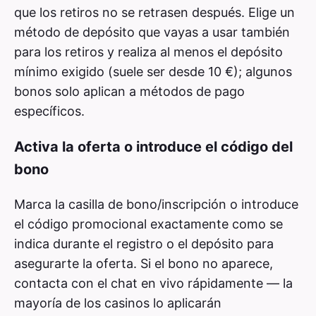
que los retiros no se retrasen después. Elige un
método de depósito que vayas a usar también
para los retiros y realiza al menos el depósito
mínimo exigido (suele ser desde 10 €); algunos
bonos solo aplican a métodos de pago
específicos.
Activa la oferta o introduce el código del
bono
Marca la casilla de bono/inscripción o introduce
el código promocional exactamente como se
indica durante el registro o el depósito para
asegurarte la oferta. Si el bono no aparece,
contacta con el chat en vivo rápidamente — la
mayoría de los casinos lo aplicarán