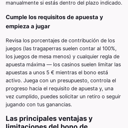
manualmente si estás dentro del plazo indicado.
Cumple los requisitos de apuesta y
empieza a jugar
Revisa los porcentajes de contribución de los
juegos (las tragaperras suelen contar al 100%,
los juegos de mesa menos) y cualquier regla de
apuesta máxima — los casinos suelen limitar las
apuestas a unos 5 € mientras el bono está
activo. Juega con un presupuesto, controla el
progreso hacia el requisito de apuesta y, una
vez cumplido, puedes solicitar un retiro o seguir
jugando con tus ganancias.
Las principales ventajas y
limitaciones del bono de