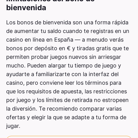
bienvenida
Los bonos de bienvenida son una forma rápida
de aumentar tu saldo cuando te registras en un
casino en línea en España — a menudo verás
bonos por depósito en € y tiradas gratis que te
permiten probar juegos nuevos sin arriesgar
mucho. Pueden alargar tu tiempo de juego y
ayudarte a familiarizarte con la interfaz del
casino, pero conviene leer los términos para
que los requisitos de apuesta, las restricciones
por juego y los límites de retirada no estropeen
la diversión. Te recomiendo comparar varias
ofertas y elegir la que se adapte a tu forma de
jugar.