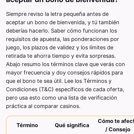
Siempre reviso la letra pequeña antes de
aceptar un bono de bienvenida, y tú también
deberías hacerlo. Saber cómo funcionan los
requisitos de apuesta, las ponderaciones por
juego, los plazos de validez y los límites de
retirada te ahorra tiempo y evita sorpresas.
Abajo resumo los términos clave que verás con
mayor frecuencia y doy consejos rápidos para
que el bono te sea útil. Lee los Términos y
Condiciones (T&C) específicos de cada oferta,
pero usa esto como una lista de verificación
práctica al comparar casinos.
Cómo te afec
Término
Qué significa
/ Consejo