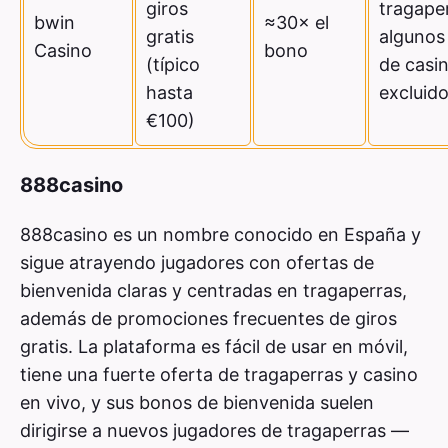
giros
tragape
bwin
≈30× el
gratis
algunos
Casino
bono
(típico
de casi
hasta
excluid
€100)
888casino
888casino es un nombre conocido en España y
sigue atrayendo jugadores con ofertas de
bienvenida claras y centradas en tragaperras,
además de promociones frecuentes de giros
gratis. La plataforma es fácil de usar en móvil,
tiene una fuerte oferta de tragaperras y casino
en vivo, y sus bonos de bienvenida suelen
dirigirse a nuevos jugadores de tragaperras —